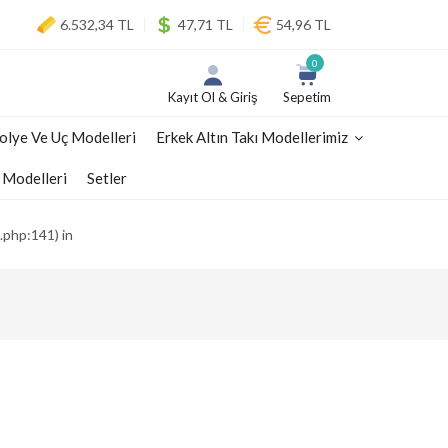
6.532,34 TL
47,71 TL
54,96 TL
0
Kayıt Ol & Giriş
Sepetim
olye Ve Uç Modelleri
Erkek Altın Takı Modellerimiz
 Modelleri
Setler
.php:141) in