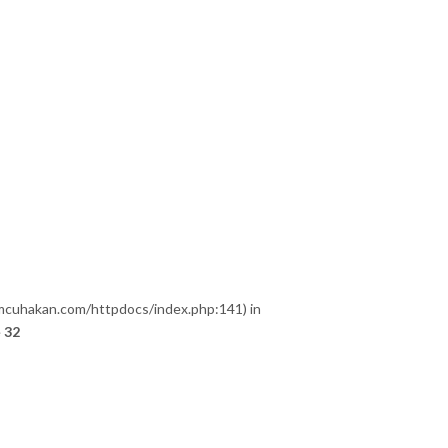
umcuhakan.com/httpdocs/index.php:141) in
e
32