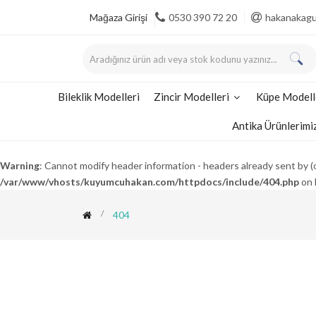
Mağaza Girişi
0530 390 72 20
hakanakag
Bileklik Modelleri
Zincir Modelleri
Küpe Modell
Antika Ürünlerimi
Warning
: Cannot modify header information - headers already sent b
/var/www/vhosts/kuyumcuhakan.com/httpdocs/include/404.php
on 
404