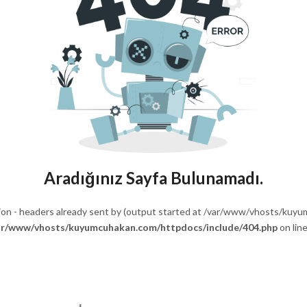
💕 Göz Kamaştıran Pırlanta Ürünlerde %50 İndirim 💕
Aradığınız Sayfa Bulunamadı.
ion - headers already sent by (output started at /var/www/vhosts/kuy
ar/www/vhosts/kuyumcuhakan.com/httpdocs/include/404.php
on lin