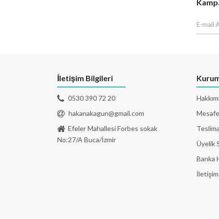
Kampan
İletişim Bilgileri
Kurum
0530 390 72 20
Hakkım
hakanakagun@gmail.com
Mesafel
Efeler Mahallesi Forbes sokak
Teslima
No:27/A Buca/İzmir
Üyelik 
Banka 
İletişim