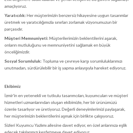
amaçlıyoruz.
Yaratıcılık:
Her müşterimizin benzersiz hikayesine uygun tasarımlar
üretmek ve yaratıcılığımızla sınırları zorlamak vizyonumuzun bir
parçasıdır.
Müşteri Memnuniyeti:
Müşterilerimizin beklentilerini aşarak,
onların mutluluğunu ve memnuniyetini sağlamak en büyük
önceliğimizdir.
Sosyal Sorumluluk:
Topluma ve çevreye karşı sorumluluklarımızı
unutmadan, sürdürülebilir bir iş yapma anlayışıyla hareket ediyoruz.
Ekibimiz
İzmir'in en yetenekli ve tutkulu tasarımcıları, kuyumcuları ve müşteri
hizmetleri uzmanlarından oluşan ekibimizle, her bir ürünümüzü
özenle tasarlıyor ve üretiyoruz. Değerli deneyimlerimizi paylaşarak,
her müşterimizin beklentilerini aşmak için birlikte çalışıyoruz.
Sizleri Kuyumcu Yazlımı ailesine davet ediyor, en özel anlarınıza eşlik
edecek takılarımızı keşfetmeye davet ediyoruz.