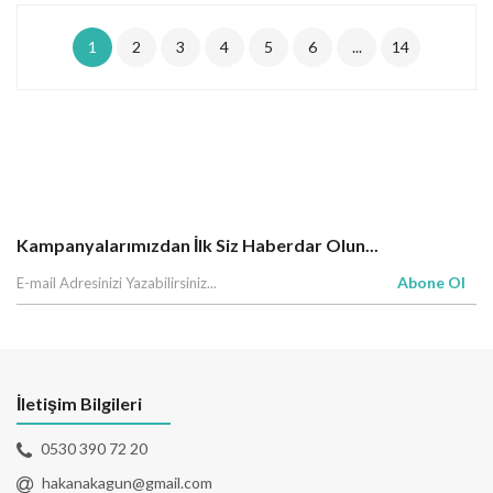
1
2
3
4
5
6
...
14
Kampanyalarımızdan İlk Siz Haberdar Olun...
Abone Ol
İletişim Bilgileri
0530 390 72 20
hakanakagun@gmail.com