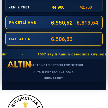
44.900
42.750
YENI ZIYNET
6.950,52
6.619,54
PAKETLI HAS
6.506,53
HAS ALTIN
•
1567 sayılı Kanun gereğince kuyumcuların
TARAFINDAN DESTEKLENMEKTEDIR
© İZMIR KUYUMCULAR ODASI
altin365.com