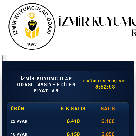
İZMIR KUYUMCULAR
6 AĞUSTOS PERŞEMBE
ODASI TAVSIYE EDILEN
8:52:03
FIYATLAR
ÜRÜN
K.K SATIŞ
SATIŞ
6.410
6.100
22 AYAR
6.150
5.850
18 AYAR