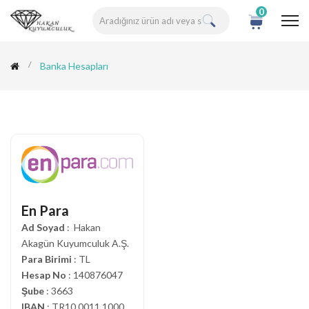
0
Banka Hesapları
En Para
Ad Soyad
: Hakan
Akagün Kuyumculuk A.Ş.
Para Birimi
: TL
Hesap No
: 140876047
Şube
: 3663
IBAN
: TR10 0011 1000