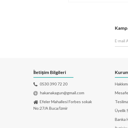
Kampan
İletişim Bilgileri
Kurum
0530 390 72 20
Hakkım
hakanakagun@gmail.com
Mesafel
Efeler Mahallesi Forbes sokak
Teslima
No:27/A Buca/İzmir
Üyelik 
Banka 