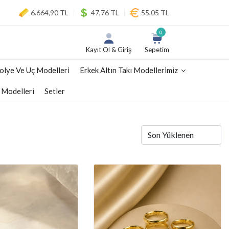
6.664,90 TL
47,76 TL
55,05 TL
0
Kayıt Ol & Giriş
Sepetim
olye Ve Uç Modelleri
Erkek Altın Takı Modellerimiz
 Modelleri
Setler