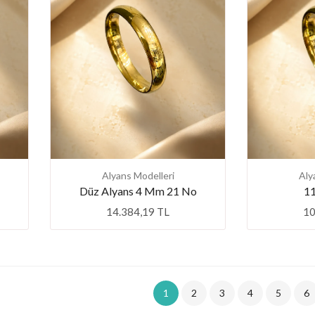
Alyans Modelleri
Aly
Düz Alyans 4 Mm 21 No
11
14.384,19 TL
10
1
2
3
4
5
6