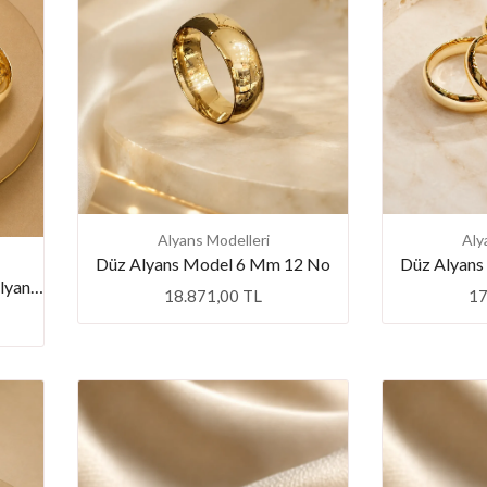
Alyans Modelleri
Aly
Düz Alyans Model 6 Mm 12 No
Düz Alyans
Favori Marka 8mm Bombeli Alyans 18 NO
18.871,00 TL
17