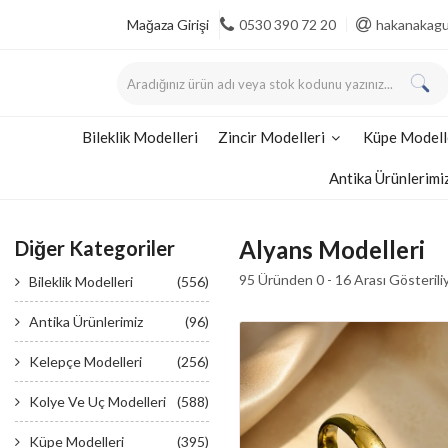
Mağaza Girişi
0530 390 72 20
hakanakag
Bileklik Modelleri
Zincir Modelleri
Küpe Modell
Antika Ürünlerimi
Alyans Modelleri
Diğer Kategoriler
95 Üründen 0 - 16 Arası Gösterili
Bileklik Modelleri
(556)
Antika Ürünlerimiz
(96)
Kelepçe Modelleri
(256)
Kolye Ve Uç Modelleri
(588)
Küpe Modelleri
(395)