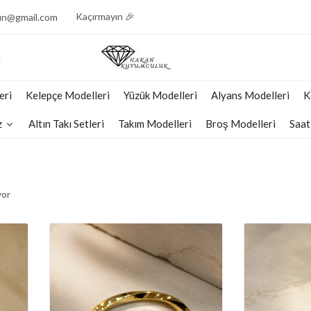
🎉 Işıltının Zarafeti, Fiyatlarla Yarışıyor Fırsatı
Kaçırmayın 🎉
un@gmail.com
💎 Pırlantanın Muhteşem Parıltısı, Şimdi Yarı Fiyata
Sizlerle 💎
🧚🏻‍♀️ Göz Kamaştıran Pırlantalarda Fiyatların
Şaşırtıcılığı🧚🏻‍♀️
eri
Kelepçe Modelleri
Yüzük Modelleri
Alyans Modelleri
K
💠 Pırlantanın Büyülü Parıltısı, Yarı Fiyata Sizi Bekliyor
💠
z
Altın Takı Setleri
Takım Modelleri
Broş Modelleri
Saat
💕 Göz Kamaştıran Pırlanta Ürünlerde %50 İndirim 💕
🎈 Pırlantanın Işıltısına Şimdi Yarı Fiyata Sahip
Olun 🎈
🎉 Işıltının Zarafeti, Fiyatlarla Yarışıyor Fırsatı
yor
Kaçırmayın 🎉
💎 Pırlantanın Muhteşem Parıltısı, Şimdi Yarı Fiyata
Sizlerle 💎
🧚🏻‍♀️ Göz Kamaştıran Pırlantalarda Fiyatların
Şaşırtıcılığı🧚🏻‍♀️
💠 Pırlantanın Büyülü Parıltısı, Yarı Fiyata Sizi Bekliyor
💠