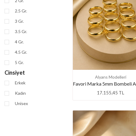
2 Gr.
2.5 Gr.
3 Gr.
3.5 Gr.
4 Gr.
4.5 Gr.
5 Gr.
Cinsiyet
Alyans Modelleri
Erkek
17.155,45 TL
Kadın
Unisex