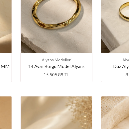
💕 Göz Kamaştıran Pırlanta Ürünlerde %50 İndirim 💕
Alyans Modelleri
Aly
 4 MM
14 Ayar Burgu Model Alyans
Düz Al
15.505,89 TL
8