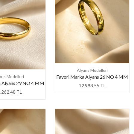
Alyans Modelleri
Favori Marka Alyans 26 NO 4 MM
ans Modelleri
a Alyans 29 NO 4 MM
12.998,55 TL
.262,48 TL