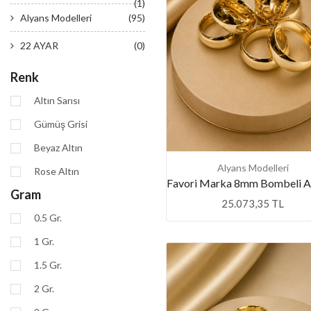
(1)
Alyans Modelleri
(95)
22 AYAR
(0)
Renk
Altın Sarısı
Gümüş Grisi
Beyaz Altın
Alyans Modelleri
Rose Altın
Gram
25.073,35 TL
0.5 Gr.
1 Gr.
1.5 Gr.
2 Gr.