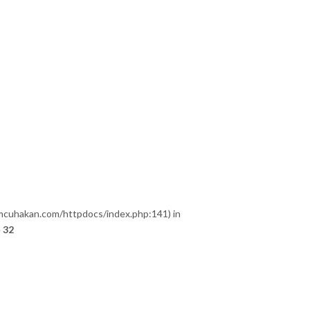
umcuhakan.com/httpdocs/index.php:141) in
e
32