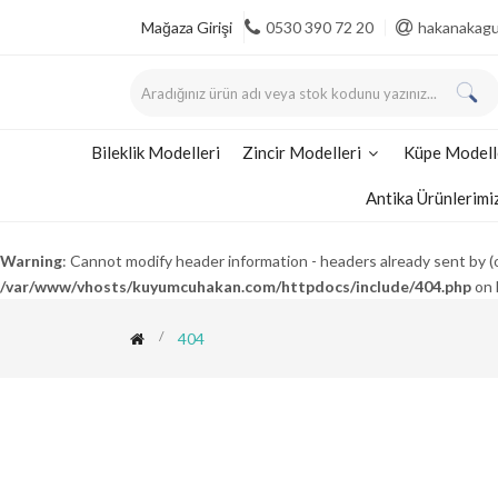
Mağaza Girişi
0530 390 72 20
hakanakag
Bileklik Modelleri
Zincir Modelleri
Küpe Modell
Antika Ürünlerimi
Warning
: Cannot modify header information - headers already sent b
/var/www/vhosts/kuyumcuhakan.com/httpdocs/include/404.php
on 
404