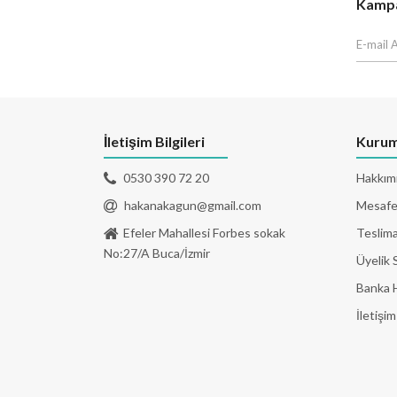
Kampan
İletişim Bilgileri
Kurum
0530 390 72 20
Hakkım
hakanakagun@gmail.com
Mesafel
Efeler Mahallesi Forbes sokak
Teslima
No:27/A Buca/İzmir
Üyelik 
Banka 
İletişim