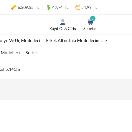
6.509,55 TL
47,74 TL
54,99 TL
0
Kayıt Ol & Giriş
Sepetim
olye Ve Uç Modelleri
Erkek Altın Takı Modellerimiz
 Modelleri
Setler
.php:141) in