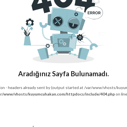
💕 Göz Kamaştıran Pırlanta Ürünlerde %50 İndirim 💕
Aradığınız Sayfa Bulunamadı.
ion - headers already sent by (output started at /var/www/vhosts/kuy
ar/www/vhosts/kuyumcuhakan.com/httpdocs/include/404.php
on lin