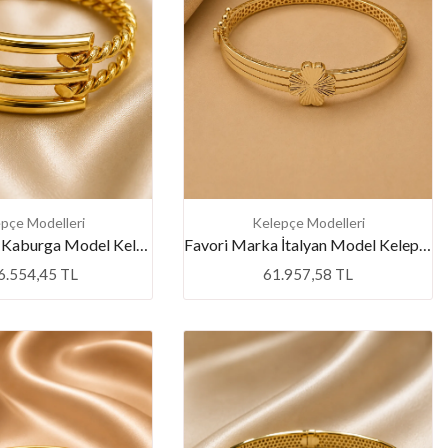
pçe Modelleri
Kelepçe Modelleri
Favori Marka Kaburga Model Kelepçe
Favori Marka İtalyan Model Kelepçe
6.554,45 TL
61.957,58 TL