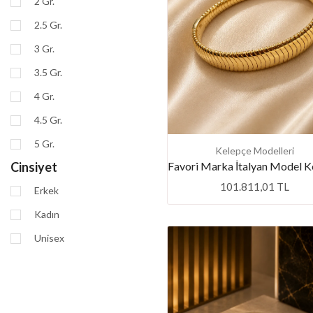
2 Gr.
2.5 Gr.
3 Gr.
3.5 Gr.
4 Gr.
4.5 Gr.
5 Gr.
Kelepçe Modelleri
Cinsiyet
101.811,01 TL
Erkek
Kadın
Unisex