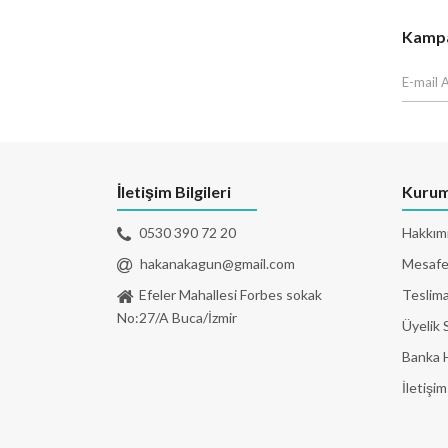
Kampan
İletişim Bilgileri
Kurum
0530 390 72 20
Hakkım
hakanakagun@gmail.com
Mesafel
Efeler Mahallesi Forbes sokak
Teslima
No:27/A Buca/İzmir
Üyelik 
Banka 
İletişim