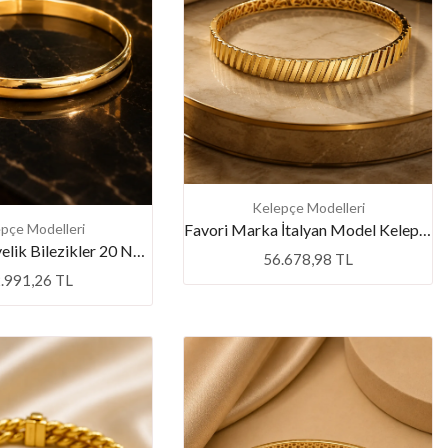
Kelepçe Modelleri
pçe Modelleri
Favori Marka İtalyan Model Kelepçe
14 Ayar Hediyelik Bilezikler 20 Numara
56.678,98 TL
.991,26 TL