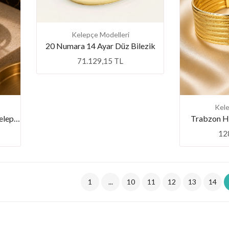
Kelepçe Modelleri
20 Numara 14 Ayar Düz Bilezik
71.129,15 TL
Kele
Favori Marka İtalyan Model Kelepçe
Trabzon H
12
1
...
10
11
12
13
14