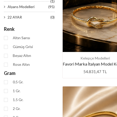
(1)
Alyans Modelleri
(95)
22 AYAR
(0)
Renk
Altın Sarısı
Gümüş Grisi
Beyaz Altın
Kelepçe Modelleri
Rose Altın
54.831,47 TL
Gram
0.5 Gr.
1 Gr.
1.5 Gr.
2 Gr.