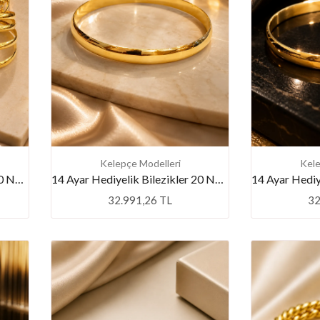
💕 Göz Kamaştıran Pırlanta Ürünlerde %50 İndirim 💕
Kelepçe Modelleri
Kele
14 Ayar Hediyelik Bilezikler 20 Numara
14 Ayar Hediyelik Bilezikler 20 Numara
32.991,26 TL
32