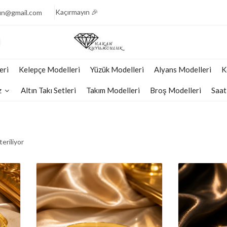
🎉 Işıltının Zarafeti, Fiyatlarla Yarışıyor Fırsatı
Kaçırmayın 🎉
un@gmail.com
💎 Pırlantanın Muhteşem Parıltısı, Şimdi Yarı Fiyata
Sizlerle 💎
🧚🏻‍♀️ Göz Kamaştıran Pırlantalarda Fiyatların
Şaşırtıcılığı🧚🏻‍♀️
eri
Kelepçe Modelleri
Yüzük Modelleri
Alyans Modelleri
K
💠 Pırlantanın Büyülü Parıltısı, Yarı Fiyata Sizi Bekliyor
💠
z
Altın Takı Setleri
Takım Modelleri
Broş Modelleri
Saat
💕 Göz Kamaştıran Pırlanta Ürünlerde %50 İndirim 💕
🎈 Pırlantanın Işıltısına Şimdi Yarı Fiyata Sahip
Olun 🎈
🎉 Işıltının Zarafeti, Fiyatlarla Yarışıyor Fırsatı
eriliyor
Kaçırmayın 🎉
💎 Pırlantanın Muhteşem Parıltısı, Şimdi Yarı Fiyata
Sizlerle 💎
🧚🏻‍♀️ Göz Kamaştıran Pırlantalarda Fiyatların
Şaşırtıcılığı🧚🏻‍♀️
💠 Pırlantanın Büyülü Parıltısı, Yarı Fiyata Sizi Bekliyor
💠